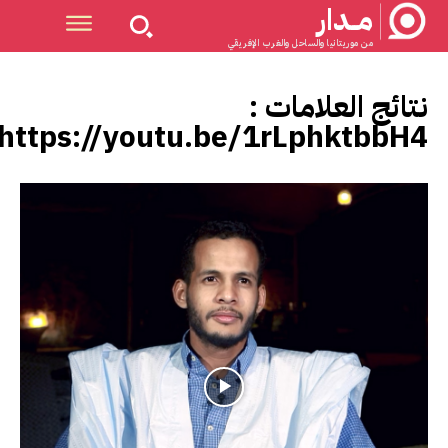
مــدار
من موريتانيا والساحل والغرب الإفريقي
نتائج العلامات :
https://youtu.be/1rLphktbbH4