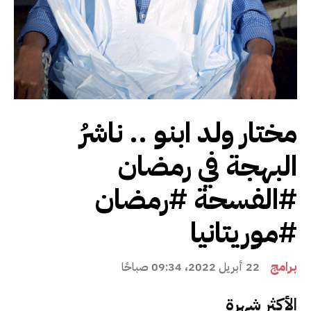
مختار ولد ابنو .. ناشرُ
البهجة في رمضان
#الفسحة #رمضان
#موريتانيا
برامج
22 أبريل 2022، 09:34 صباحًا
الأكثر شهرة