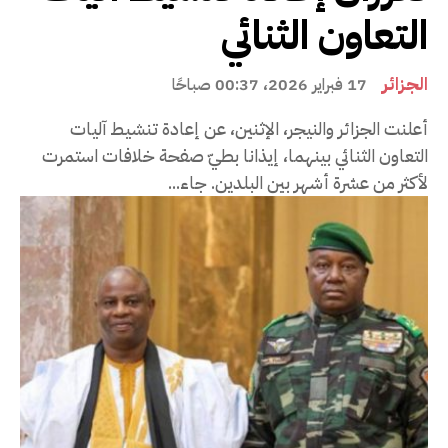
التعاون الثنائي
الجزائر
17 فبراير 2026، 00:37 صباحًا
أعلنت الجزائر والنيجر، الإثنين، عن إعادة تنشيط آليات
التعاون الثنائي بينهما، إيذانا بطيّ صفحة خلافات استمرت
لأكثر من عشرة أشهر بين البلدين. جاء...