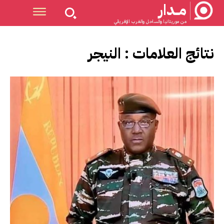
مــدار
من موريتانيا والساحل والغرب الإفريقي
نتائج العلامات :
النيجر