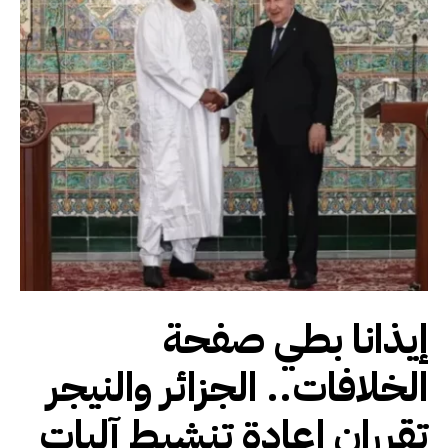
إيذانا بطي صفحة
الخلافات.. الجزائر والنيجر
تقرران إعادة تنشيط آليات