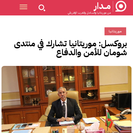
مــدار
من موريتانيا والساحل والغرب الإفريقي
موريتانيا
بروكسل: موريتانيا تشارك في منتدى
شومان للأمن والدفاع