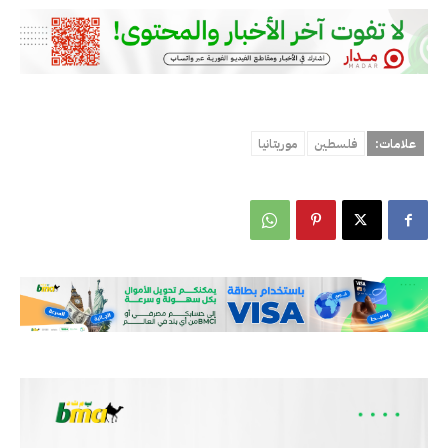
علامات:
فلسطين
موريتانيا