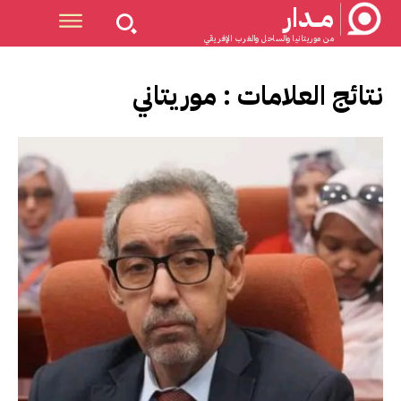
مــدار
من موريتانيا والساحل والغرب الإفريقي
نتائج العلامات :
موريتاني