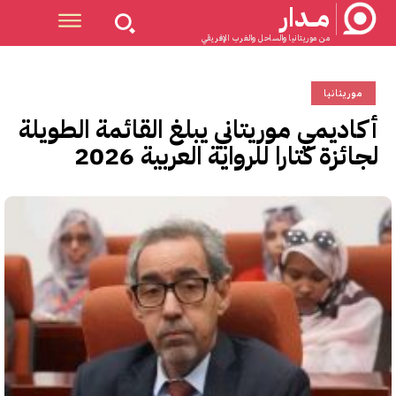
مــدار
من موريتانيا والساحل والغرب الإفريقي
موريتانيا
أكاديمي موريتاني يبلغ القائمة الطويلة
لجائزة كتارا للرواية العربية 2026