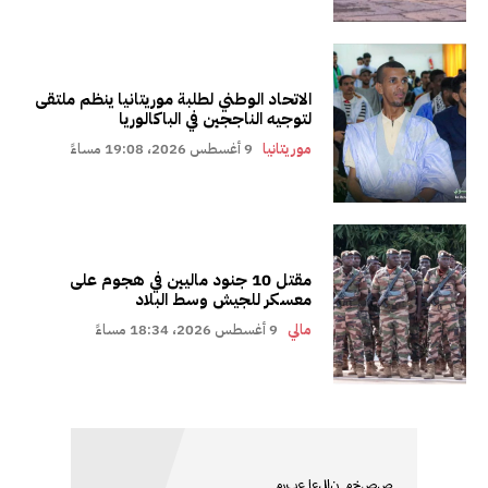
الاتحاد الوطني لطلبة موريتانيا ينظم ملتقى
لتوجيه الناججين في الباكالوريا
موريتانيا
9 أغسطس 2026، 19:08 مساءً
مقتل 10 جنود ماليين في هجوم على
معسكر للجيش وسط البلاد
مالي
9 أغسطس 2026، 18:34 مساءً