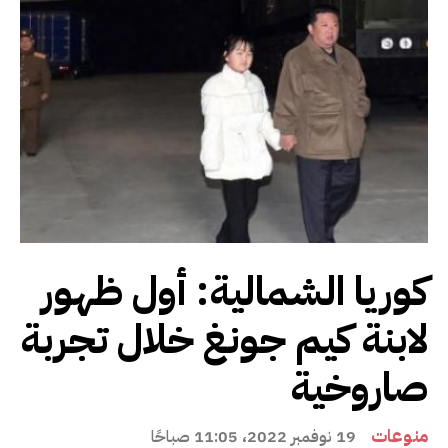
كوريا الشمالية: أول ظهور
لابنة كيم جونغ خلال تجربة
صاروخية
منوعات
19 نوفمبر 2022، 11:05 صباحًا