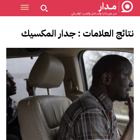
مــدار
من موريتانيا والساحل والغرب الإفريقي
نتائج العلامات :
جدار المكسيك