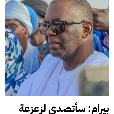
بيرام: سأتصدى لزعزعة