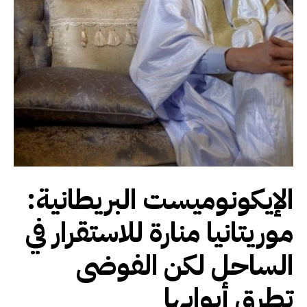
الإيكونوميست البريطانية:
موريتانيا منارة للاستقرار في
الساحل لكن الفوضى
تطرق أبوابها