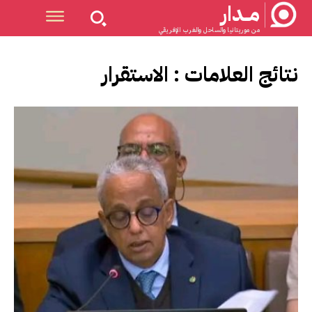
مــدار
من موريتانيا والساحل والغرب الإفريقي
نتائج العلامات :
الاستقرار