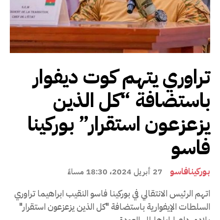
تراوري يتهم كوت ديفوار
باستضافة “كل الذين
يزعزعون استقرار” بوركينا
فاسو
بوركينافاسو
27 أبريل 2024، 18:30 مساءً
اتهم الرئيس الانتقالي في بوركينا فاسو النقيب ابراهيما تراوري
السلطات الإيفوارية باستضافة "كل الذين يزعزعون استقرار"
بلاده، داعيا إياها إلى العودة...