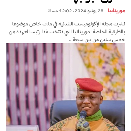
موريتانيا
28 يونيو 2024، 12:02 مساءً
نشرت مجلة الإكونوميست اللندنية في ملف خاص موضوعا
بالظرفية الخاصة لموريتانيا التي تنتخب غدا رئيسا لعهدة من
خمس سنين من بين سبعة...