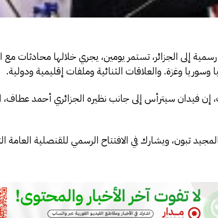
رة رسمية إلى الجزائر، تستمر يومين، يجري خلالها محادثات مع 
وسوريا وغزة. والعلاقات الثنائية وملفات إقليمية ودولية.
، إن فيدان سيترأس إلى جانب نظيره الجزائري أحمد عطاف، ا
مجيد تبون، ويشارك في الافتتاح الرسمي للقنصلية العامة الت