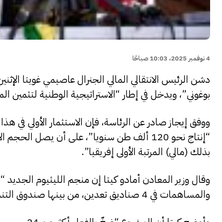
4 نوفمبر 2025، 10:03 صباحًا
دشن الرئيس الانتقالي المالي الجنرال عاصيمي غويتا الإثنين
بوغوني”، ويدخل في إطار “الاستراتيجية الوطنية لتثمين الم
بذلك (مالي) المرتبة الأولى إفريقيا”.
وقال وزير المعادن أمادو كيتا إن منجم الليثيوم الجديد “
والمساهمات في 4 صناديق تعدين، من بينها صندوق التنمية المحلية، وصندوق مخصص للبنى التحتية الطاقية”.