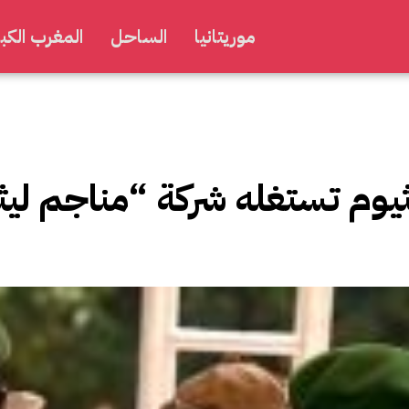
موريتانيا
الساحل
المغرب الكبي
ثيوم تستغله شركة “مناجم ليث