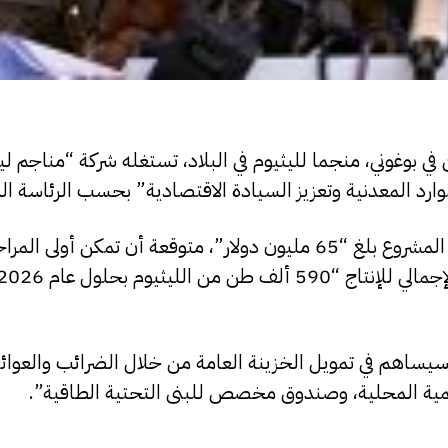
 في بوغوني، منجما لليثيوم في البلاد، تستغله شركة “مناجم لي
وارد المعدنية وتعزيز السيادة الاقتصادية” بحسب الرئاسة الم
ووفق إيجاز صادر عن الرئاسة، فإن الاستثمار الأولي في هذا المشروع بلغ “65 مليون دولار”، متوقعة أن تمكن 
سيساهم في تمويل الخزينة العامة من خلال الضرائب والعوائد 