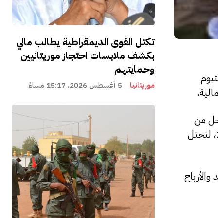
تكتل القوى الديمقراطية يطالب مالي
بكشف ملابسات احتجاز موريتانيين
وحمايتهم
ثيوم
موريتانيا
5 أغسطس 2026، 15:17 مساءً
الية.
أولى المراحل من
“إنتاج نحو 120 ألف طن سنويا”، على أن يصل الحجم الإجمالي للإنتاج “590 ألف طن من الليثيوم بحلول عام 2026، لتحتل
والأرباح