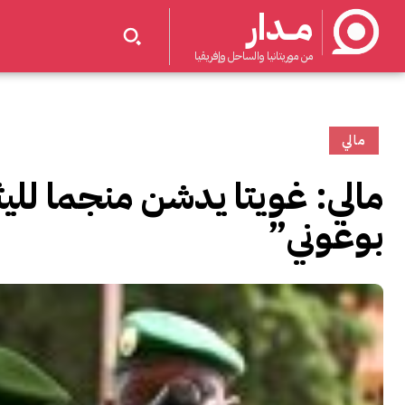
مــدار
من موريتانيا والساحل وإفريقيا
مالي
مالي: غويتا يدشن منجما للي
بوغوني”