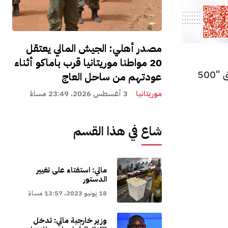
مصدر أهلي: الجيش المالي يعتقل
20 مواطنا موريتانيا قرب باماكو أثناء
وأشاد الوزير المالي بالشراكة بين بلاده، والصين والمملكة المتحدة، في هذ المشروع، الذي مكن في مرحلته الأولى من خلق “500
عودتهم من ساحل العاج
موريتانيا
3 أغسطس 2026، 23:49 مساءً
شاع في هذا القسم
مالي: استفتاء على تغيير
الدستور
18 يونيو 2023، 13:57 مساءً
وزير خارجية مالي: تدخل