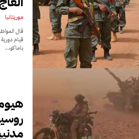
العاج
موريتانيا
3 أ
قال المواطن
قيام دورية 
باماكو،...
هيومن
مدنيين ب