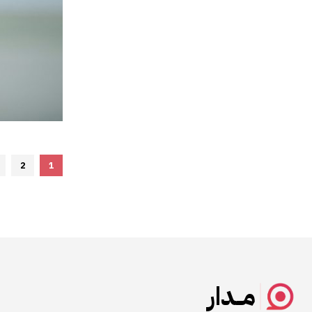
2
1
مــدار