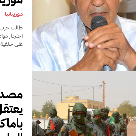
موريتانيا
5 أ
طالب حزب ت
احتجاز مواط
على خلفية ص
مصدر 
باماك