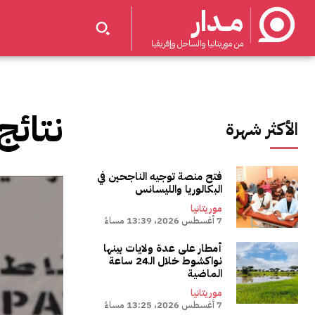
مــدار
من موريتانيا والساحل وإفريقيا
نتائج
الأكثر شهرة
فتح منصة توجيه الناجحين في
البكالوريا والليسانس
موريتانيا
7 أغسطس 2026، 13:39 مساءً
أمطار على عدة ولايات بينها
نواكشوط خلال الـ24 ساعة
الماضية
موريتانيا
7 أغسطس 2026، 13:25 مساءً