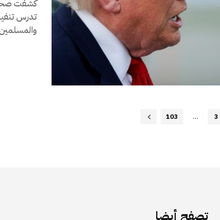
كشفت صحيفة
تدرس تنفيذ
والمسلمين..
103
...
3
تصفح أيضا