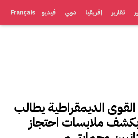
ر
تقارير
إفريقيا
دولي
فيديو
Français
القوى الديمقراطية يطالب
بكشف ملابسات احتجاز
انيين وحمايتهم