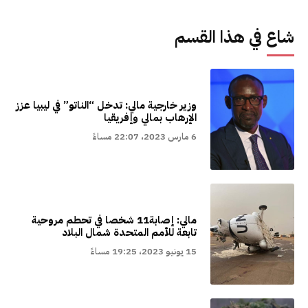
شاع في هذا القسم
وزير خارجية مالي: تدخل “الناتو” في ليبيا عزز
الإرهاب بمالي وإفريقيا
6 مارس 2023، 22:07 مساءً
مالي: إصابة11 شخصا في تحطم مروحية
تابعة للأمم المتحدة شمال البلاد
15 يونيو 2023، 19:25 مساءً