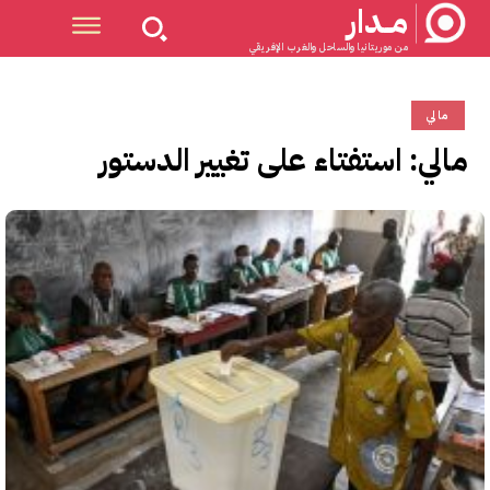
مــدار
من موريتانيا والساحل والغرب الإفريقي
مالي
مالي: استفتاء على تغيير الدستور