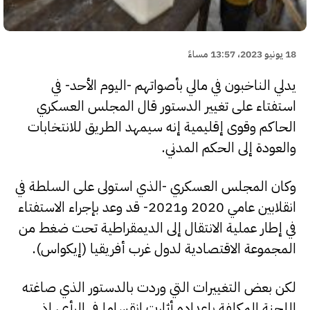
18 يونيو 2023، 13:57 مساءً
يدلي الناخبون في مالي بأصواتهم -اليوم الأحد- في
استفتاء على تغيير الدستور قال المجلس العسكري
الحاكم وقوى إقليمية إنه سيمهد الطريق للانتخابات
والعودة إلى الحكم المدني.
وكان المجلس العسكري -الذي استولى على السلطة في
انقلابين عامي 2020 و2021- قد وعد بإجراء الاستفتاء
في إطار عملية الانتقال إلى الديمقراطية تحت ضغط من
المجموعة الاقتصادية لدول غرب أفريقيا (إيكواس).
لكن بعض التغييرات التي وردت بالدستور الذي صاغته
اللجنة المكلفة بإعداده أثارت انقساما في الرأي، إذ