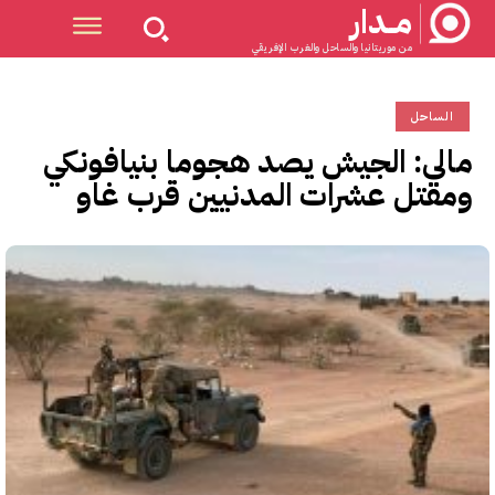
مــدار
من موريتانيا والساحل والغرب الإفريقي
الساحل
مالي: الجيش يصد هجوما بنيافونكي
ومقتل عشرات المدنيين قرب غاو