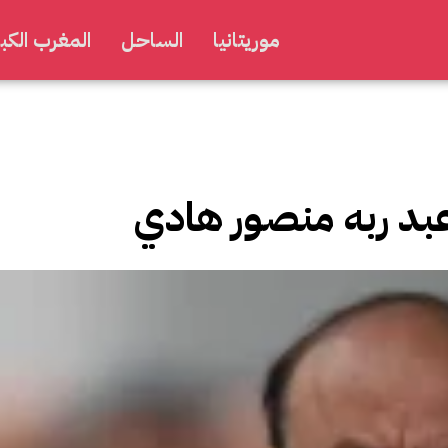
موريتانيا
الساحل
المغرب الكبي
عبد ربه منصور هادي