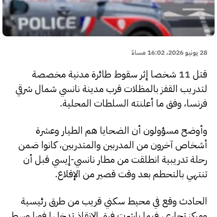
28 يونيو 2026، 16:02 مساءً
قتل 11 شخصا إثر سقوط طائرة مدنية مخصصة
لتدريب القفز بالمظلات قرب مدينة نانسي شمال شرقي
فرنسا، وفق ما أعلنته السلطات المحلية.
وأوضح مسؤولون أن الضحايا هم الطيار وعشرة
أشخاص آخرون من المدربين والمتدربين، كانوا ضمن
رحلة تدريبية انطلقت من مطار نانسي-إيسي قبل أن
تنتهي بالتحطم بعد وقت قصير من الإقلاع.
الحادث وقع في محيط سكني قريب من طرق رئيسية
ومركز تجاري، فيما باشرت فرق الإنقاذ تدخلها فورا وسط