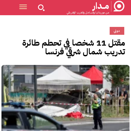
مــدار
من موريتانيا والساحل والغرب الإفريقي
دولي
مقتل 11 شخصا في تحطم طائرة
تدريب شمال شرقي فرنسا