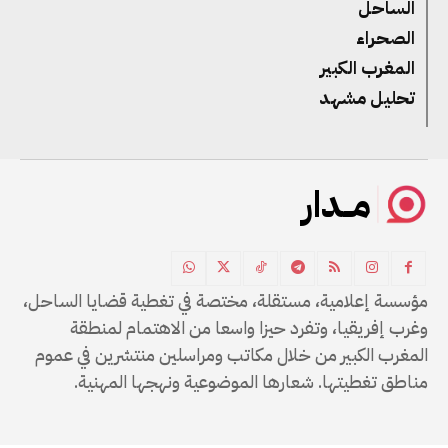
الساحل
الصحراء
المغرب الكبير
تحليل مشهد
مــدار
مؤسسة إعلامية، مستقلة، مختصة في تغطية قضايا الساحل،
وغرب إفريقيا، وتفرد حيزا واسعا من الاهتمام لمنطقة
المغرب الكبير من خلال مكاتب ومراسلين منتشرين في عموم
مناطق تغطيتها. شعارها الموضوعية ونهجها المهنية.