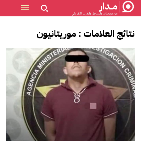
مــدار
من موريتانيا والساحل والغرب الإفريقي
نتائج العلامات :
موريتانيون