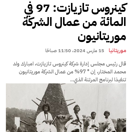
كينروس تازيازت: 97 في
المائة من عمال الشركة
موريتانيون
موريتانيا
15 مارس 2024، 11:50 صباحًا
قال رئيس مجلس إدارة شركة كينروس تازيازت، امبارك ولد
محمد المختار، إن " 97% من عمال الشركة موريتانيون
تنفيذا لبرنامج المرتنة الذي...