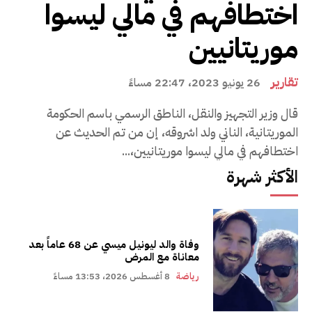
اختطافهم في مالي ليسوا
موريتانيين
تقارير
26 يونيو 2023، 22:47 مساءً
قال وزير التجهيز والنقل، الناطق الرسمي باسم الحكومة
الموريتانية، الناني ولد اشروقه، إن من تم الحديث عن
اختطافهم في مالي ليسوا موريتانيين،...
الأكثر شهرة
وفاة والد ليونيل ميسي عن 68 عاماً بعد
معاناة مع المرض
رياضة
8 أغسطس 2026، 13:53 مساءً