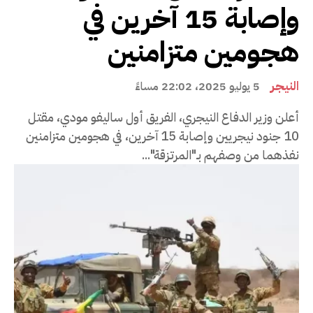
وإصابة 15 آخرين في
هجومين متزامنين
النيجر
5 يوليو 2025، 22:02 مساءً
أعلن وزير الدفاع النيجري، الفريق أول ساليفو مودي، مقتل
10 جنود نيجريين وإصابة 15 آخرين، في هجومين متزامنين
نفذهما من وصفهم بـ"المرتزقة"...