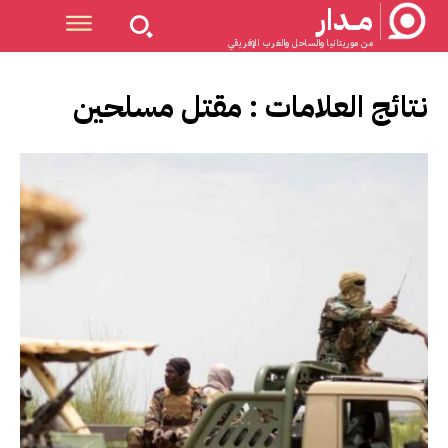
مــدار
من موريتانيا والساحل والغرب الإفريقي
نتائج العلامات :
مقتل مسلحين