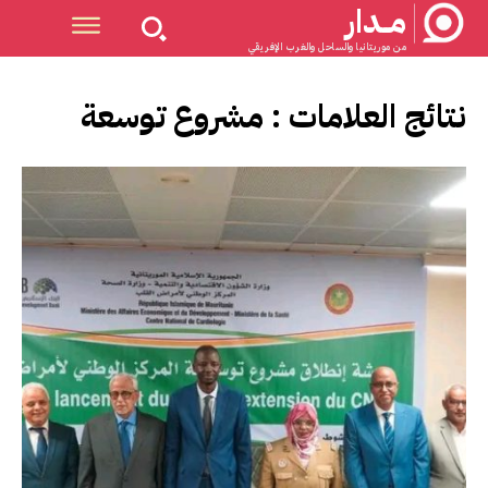
مــدار
من موريتانيا والساحل والغرب الإفريقي
نتائج العلامات :
مشروع توسعة