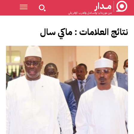
مــدار
من موريتانيا والساحل والغرب الإفريقي
نتائج العلامات :
ماكي سال