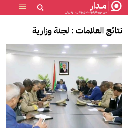
مــدار
من موريتانيا والساحل والغرب الإفريقي
نتائج العلامات :
لجنة وزارية