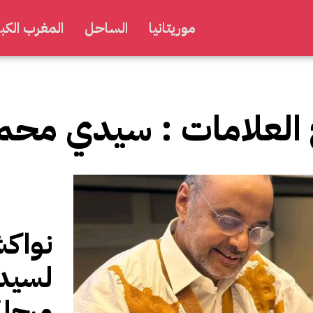
موريتانيا
الساحل
المغرب الكبي
 العلامات :
سيدي محمد 
نواكش
لسيدي
مرحلة