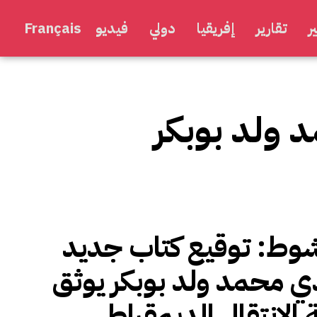
ر
تقارير
إفريقيا
دولي
فيديو
Français
ولد بوبكر
وط: توقيع كتاب جديد
 محمد ولد بوبكر يوثق
 الانتقال الديمقراطي