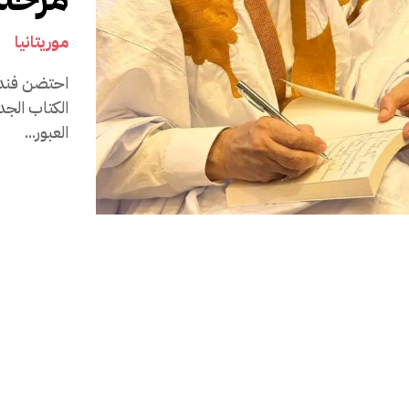
موريتانيا
3 ي
احتضن فندق
الكتاب الجد
العبور...