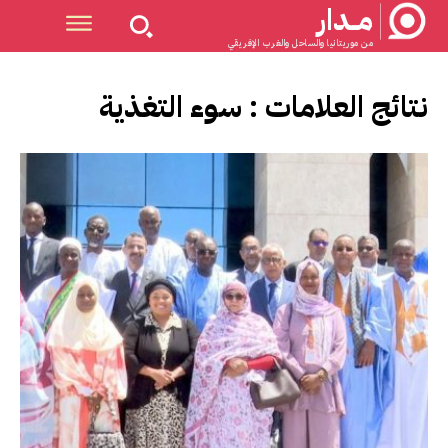
مــدار
من موريتانيا والساحل والغرب الإفريقي
نتائج العلامات :
سوء التغذية