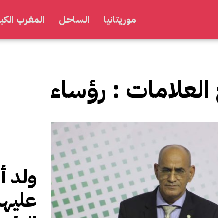
موريتانيا
الساحل
المغرب الكبي
 العلامات :
رؤساء
ولد أ
عليها