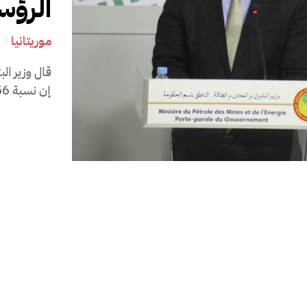
الرؤس
موريتانيا
5 ي
قال وزير ال
إن نسبة 56% التي حصل عليها الرئيس الموريتاني المعاد انتخابه، محمد...