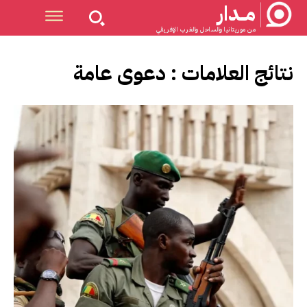
مــدار
من موريتانيا والساحل والغرب الإفريقي
نتائج العلامات :
دعوى عامة