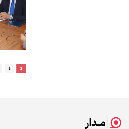
2
1
مــدار