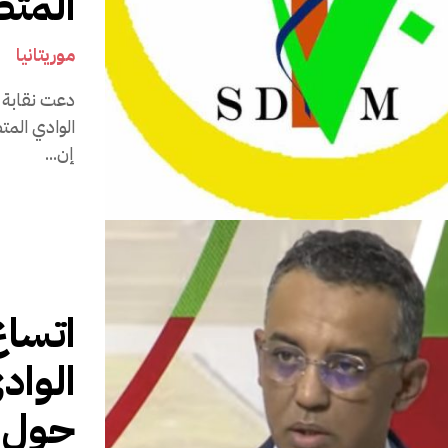
المت
موريتانيا
3 أ
دعت نقابة 
إن...
اتساع
الواد
حول ج