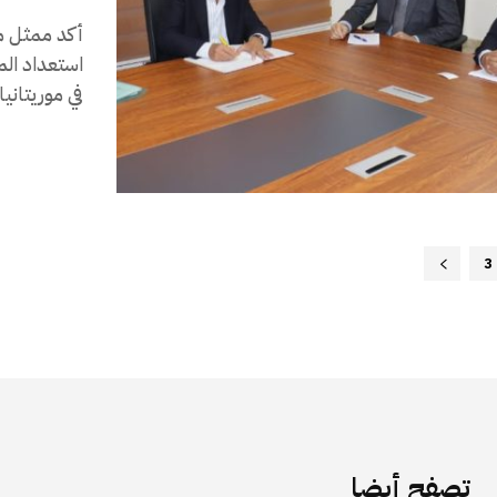
أكد ممثل منظ
استعداد ال
في موريتانيا. جاء ذلك.
3
تصفح أيضا