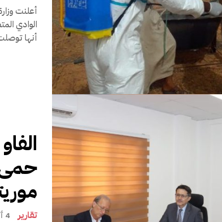
أعلنت وزارة
أنها توصلت 
الفاو
حمى ا
موريتا
تقارير
4 أكتوبر 2022، 17:31 مساءً