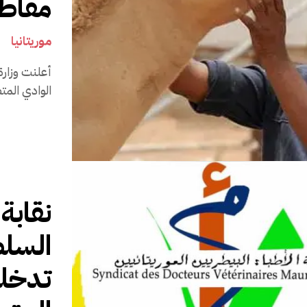
مقاط
موريتانيا
7 أ
الوادي المتصدع في 16 مقاطعة، منذ رصد أو
نقابة
السلط
تدخله