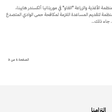
مة الأغذية والزراعة "الفاو" في موريتانيا ألكسندر هايينا،
منظمة لتقديم المساعدة اللازمة لمكافحة حمى الوادي المتصدع
..
الصفحة 1 من 3
التزامنا