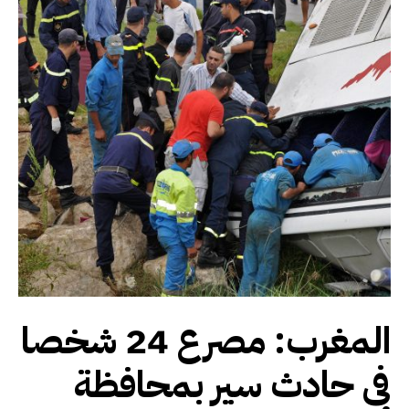
المغرب: مصرع 24 شخصا
في حادث سير بمحافظة