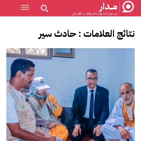
مــدار
من موريتانيا والساحل والغرب الإفريقي
نتائج العلامات :
حادث سير