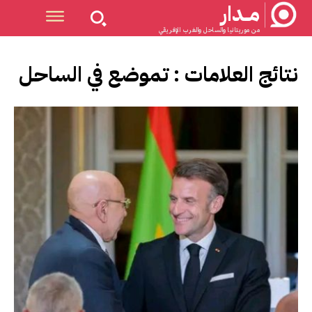
مــدار
من موريتانيا والساحل والغرب الإفريقي
نتائج العلامات :
تموضع في الساحل