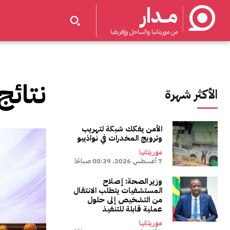
مــدار
من موريتانيا والساحل وإفريقيا
نتائج
الأكثر شهرة
الأمن يفكك شبكة لتهريب
وترويج المخدرات في نواذيبو
موريتانيا
7 أغسطس 2026، 00:39 صباحًا
وزير الصحة: إصلاح
المستشفيات يتطلب الانتقال
من التشخيص إلى حلول
عملية قابلة للتنفيذ
موريتانيا