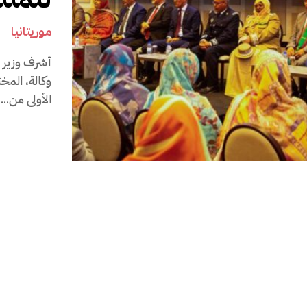
موريتانيا
28
أشرف وزير ال
وكالة، المخ
الأولى من...