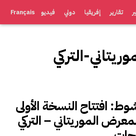
ر
تقارير
إفريقيا
دولي
فيديو
Français
ريتاني-التركي
وط: افتتاح النسخة الأولى
معرض الموريتاني – التركي
جات