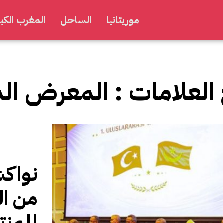
موريتانيا
الساحل
المغرب الكبي
 العلامات :
المعرض المو
نواكش
من ال
للمنت