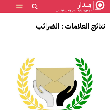
مــدار
من موريتانيا والساحل والغرب الإفريقي
نتائج العلامات :
الضرائب