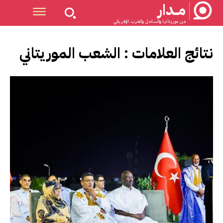
مــدار
من موريتانيا والساحل والغرب الإفريقي
نتائج العلامات :
الشعب الموريتاني