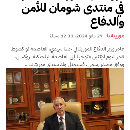
في منتدى شومان للأمن
والدفاع
موريتانيا
27 مايو 2024، 12:30 مساءً
غادر وزير الدفاع الموريتاني حننا سيدي، العاصمة نواكشوط
فجر اليوم الإثنين متوجها إلى العاصمة البلجيكية بروكسل.
ووفق مصدر رسمي، فسيمثل ولد سيدي موريتانيا...