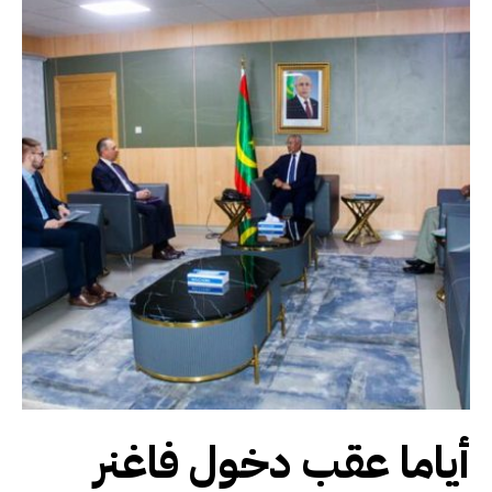
أياما عقب دخول فاغنر