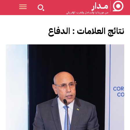
مــدار
من موريتانيا والساحل والغرب الإفريقي
نتائج العلامات :
الدفاع