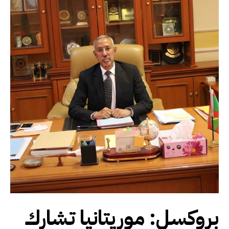
بروكسل: موريتانيا تشارك