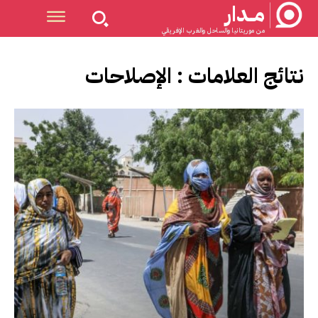
مــدار
من موريتانيا والساحل والغرب الإفريقي
نتائج العلامات :
الإصلاحات