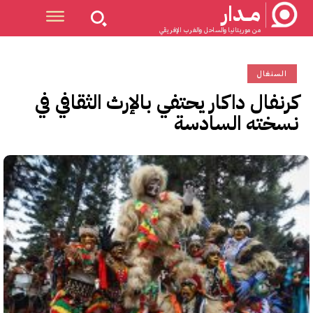
مــدار
من موريتانيا والساحل والغرب الإفريقي
السنغال
كرنفال داكار يحتفي بالإرث الثقافي في
نسخته السادسة