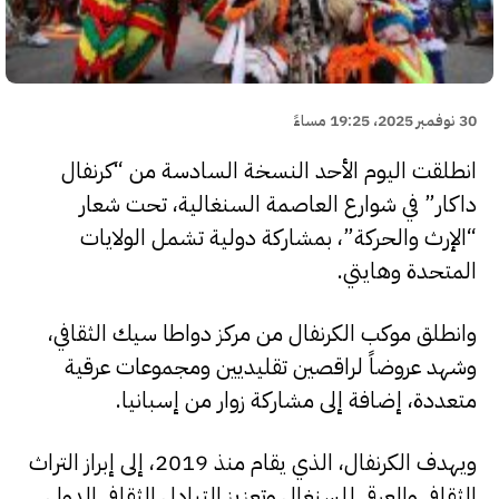
30 نوفمبر 2025، 19:25 مساءً
انطلقت اليوم الأحد النسخة السادسة من “كرنفال
داكار” في شوارع العاصمة السنغالية، تحت شعار
“الإرث والحركة”، بمشاركة دولية تشمل الولايات
المتحدة وهايتي.
وانطلق موكب الكرنفال من مركز دواطا سيك الثقافي،
وشهد عروضاً لراقصين تقليديين ومجموعات عرقية
متعددة، إضافة إلى مشاركة زوار من إسبانيا.
ويهدف الكرنفال، الذي يقام منذ 2019، إلى إبراز التراث
الثقافي والعرقي للسنغال وتعزيز التبادل الثقافي الدولي.