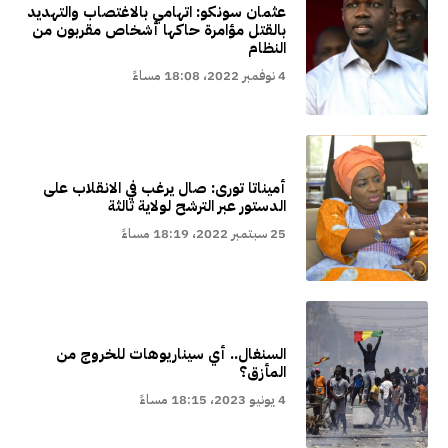
عثمان سونكو: اتهامي بالاغتصاب والتهديد
بالقتل مؤامرة حاكها أشخاص مقربون من
النظام
4 نوفمبر 2022، 18:08 مساءً
أميناتا تورى: صال يرغب في الانقلاب على
الدستور عبر الترشح لولاية ثالثة
25 سبتمبر 2022، 18:19 مساءً
السنغال.. أي سيناريوهات للخروج من
المأزق؟
4 يونيو 2023، 18:15 مساءً