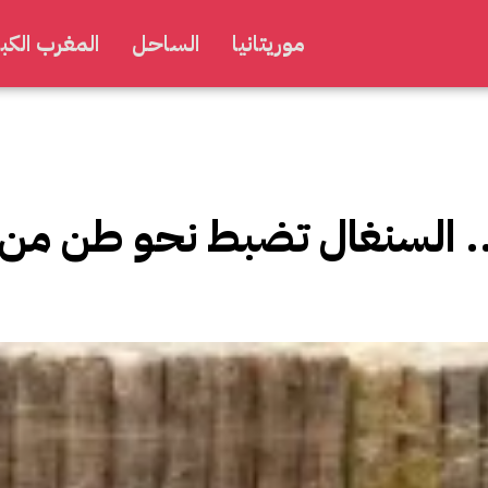
موريتانيا
الساحل
المغرب الكبي
.. السنغال تضبط نحو طن من