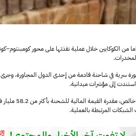
ك السنغالية إنها صادرت نحو 970.6 كيلوغراما من الكوكايين خلال عملية نفذتها على محور كومبنت
المخدرات.
 سرية في شاحنة قادمة من إحدى الدول المجاورة، وجرى ت
ستندت إلى مؤشرات ميدانية.
وأكدت الفحوص المخبرية أن المادة المضبوطة كوكايين خالص، مقدرة القيمة 
لشبكات المرتبطة بالعملية.