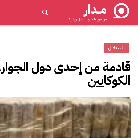
مــدار
من موريتانيا والساحل وإفريقيا
السنغال
قادمة من إحدى دول الجوار
الكوكايين