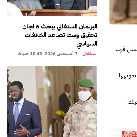
البرلمان السنغالي يبحث 6 لجان
تحقيق وسط تصاعد الخلافات
السياسي
وم–كونغيل قرب
السنغال
7 أغسطس 2026، 10:43 صباحًا
مويهها
المالية للشحنة بأكثر من 58.2 مليار فرنك