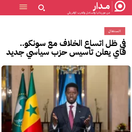
مــدار
من موريتانيا والساحل والغرب الإفريقي
السنغال
في ظل اتساع الخلاف مع سونكو..
فاي يعلن تأسيس حزب سياسي جديد