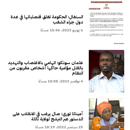
السنغال: الحكومة تغلق قنصلياتها في عدة
دول جراء الشغب
6 يونيو 2023، 15:46 مساءً
عثمان سونكو: اتهامي بالاغتصاب والتهديد
بالقتل مؤامرة حاكها أشخاص مقربون من
النظام
4 نوفمبر 2022، 18:08 مساءً
أميناتا تورى: صال يرغب في الانقلاب على
الدستور عبر الترشح لولاية ثالثة
25 سبتمبر 2022، 18:19 مساءً