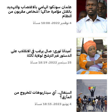
عثمان سونكو: اتهامي بالاغتصاب والتهديد
بالقتل مؤامرة حاكها أشخاص مقربون من
النظام
4 نوفمبر 2022، 18:08 مساءً
أميناتا تورى: صال يرغب في الانقلاب على
الدستور عبر الترشح لولاية ثالثة
25 سبتمبر 2022، 18:19 مساءً
السنغال.. أي سيناريوهات للخروج من
المأزق؟
4 يونيو 2023، 18:15 مساءً