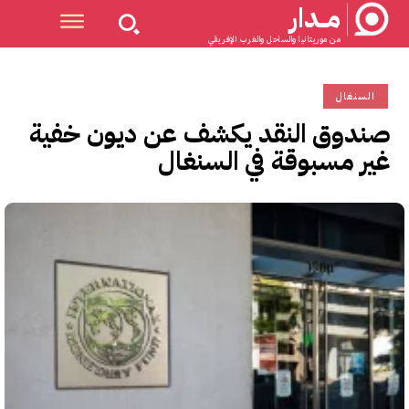
مــدار
من موريتانيا والساحل والغرب الإفريقي
السنغال
صندوق النقد يكشف عن ديون خفية
غير مسبوقة في السنغال