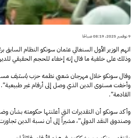
9 نوفمبر 2025، 08:19 صباحًا
اتهم الوزير الأول السنغالي عثمان سونكو النظام السابق ب
وذلك على خلفية ما قال إنه إخفاء للحجم الحقيقي للدين 
وقال سونكو خلال مهرجان شعبي نظمه حزب
باستيف
مساء
وأخفت مستوى الدين الذي وصل إلى أرقام غير طبيعية”. 
القادمة”.
وأكد سونكو أن التقديرات التي أعلنتها حكومته بشأن وض
وصندوق النقد الدولي”، مشيراً إلى أن نسبة الدين تجاوزت 130 في المئة من الناتج الداخلي الخام