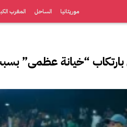
موريتانيا
الساحل
المغرب الكبي
 بارتكاب “خيانة عظمى” بسب