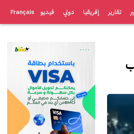
ر
تقارير
إفريقيا
دولي
فيديو
Français
ب