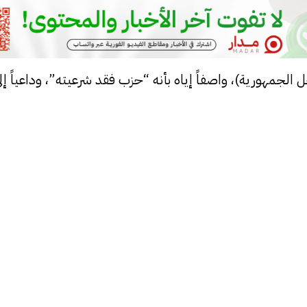
لجمهورية)، واصفاً إياه بأنه “حزب فقد شرعيته”، وداعياً إل