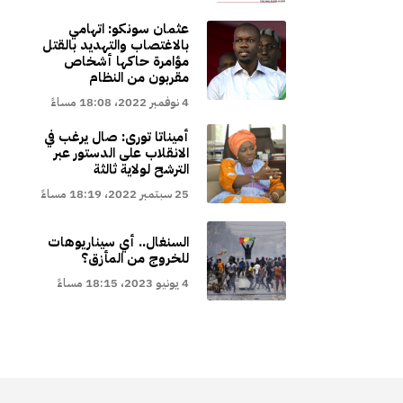
عثمان سونكو: اتهامي
بالاغتصاب والتهديد بالقتل
مؤامرة حاكها أشخاص
مقربون من النظام
4 نوفمبر 2022، 18:08 مساءً
أميناتا تورى: صال يرغب في
الانقلاب على الدستور عبر
الترشح لولاية ثالثة
25 سبتمبر 2022، 18:19 مساءً
السنغال.. أي سيناريوهات
للخروج من المأزق؟
4 يونيو 2023، 18:15 مساءً