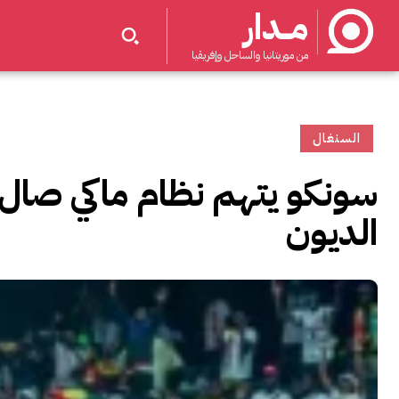
مــدار
من موريتانيا والساحل وإفريقيا
السنغال
سونكو يتهم نظام ماكي صال
الديون