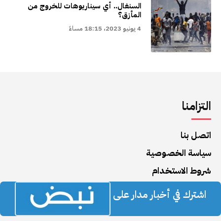
السنغال.. أي سيناريوهات للخروج من
المأزق؟
4 يونيو 2023، 18:15 مساءً
التزامنا
اتصل بنا
سياسة الخصوصية
شروط الاستخدام
اشترك في أخبار مدار على