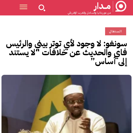
مــدار
من موريتانيا والساحل والغرب الإفريقي
السنغال
سونغو: لا وجود لأي توتر بيني والرئيس
فاي والحديث عن خلافات “لا يستند
إلى أساس”