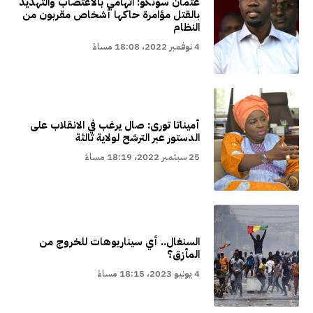
عثمان سونكو: اتهامي بالاغتصاب والتهديد
بالقتل مؤامرة حاكها أشخاص مقربون من
النظام
4 نوفمبر 2022، 18:08 مساءً
أميناتا تورى: صال يرغب في الانقلاب على
الدستور عبر الترشح لولاية ثالثة
25 سبتمبر 2022، 18:19 مساءً
السنغال.. أي سيناريوهات للخروج من
المأزق؟
4 يونيو 2023، 18:15 مساءً