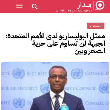
مــدار
من موريتانيا والساحل والغرب الإفريقي
الصحراء
ممثل البوليساريو لدى الأمم المتحدة:
الجبهة لن تساوم على حرية
الصحراويين