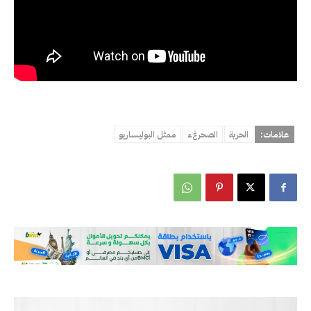
علامات:
الحرية
الصحرغء
ممثل البوليساريو