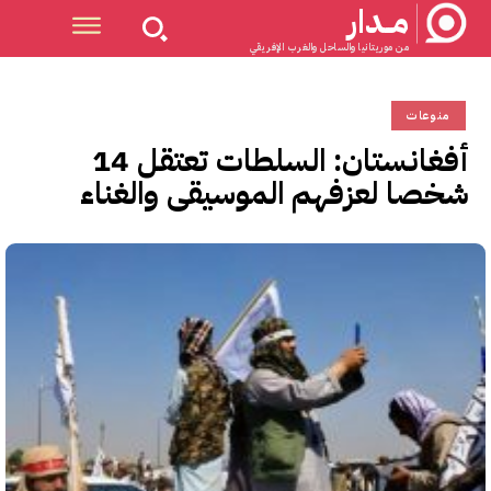
مــدار
من موريتانيا والساحل والغرب الإفريقي
منوعات
أفغانستان: السلطات تعتقل 14
شخصا لعزفهم الموسيقى والغناء