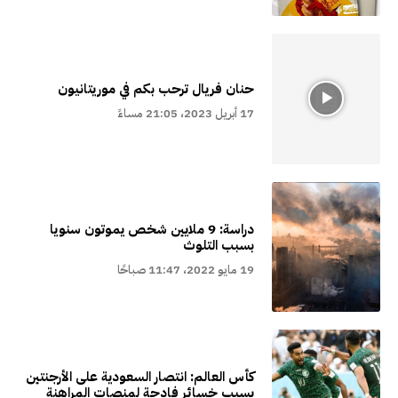
حنان فريال ترحب بكم في موريتانيون
17 أبريل 2023، 21:05 مساءً
دراسة: 9 ملايين شخص يموتون سنويا
بسبب التلوث
19 مايو 2022، 11:47 صباحًا
كأس العالم: انتصار السعودية على الأرجنتين
يسبب خسائر فادحة لمنصات المراهنة