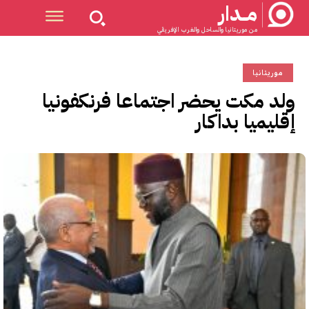
مــدار
من موريتانيا والساحل والغرب الإفريقي
موريتانيا
ولد مكت يحضر اجتماعا فرنكفونيا
إقليميا بداكار