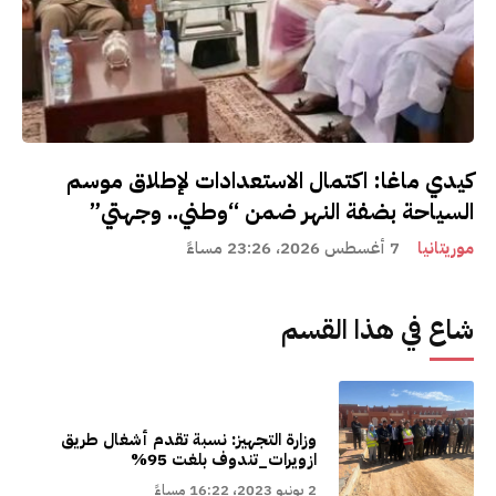
كيدي ماغا: اكتمال الاستعدادات لإطلاق موسم
السياحة بضفة النهر ضمن “وطني.. وجهتي”
موريتانيا
7 أغسطس 2026، 23:26 مساءً
شاع في هذا القسم
وزارة التجهيز: نسبة تقدم أشغال طريق
ازويرات_تندوف بلغت 95%
2 يونيو 2023، 16:22 مساءً