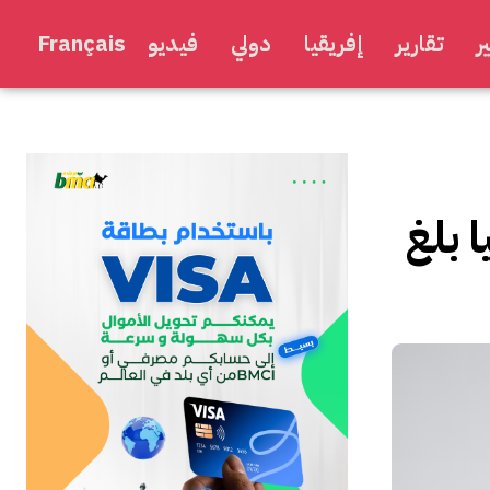
ر
تقارير
إفريقيا
دولي
فيديو
Français
 بلغ