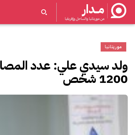
مــدار
من موريتانيا والساحل وإفريقيا
موريتانيا
ولد سيدي علي: عدد المصابين
1200 شخص