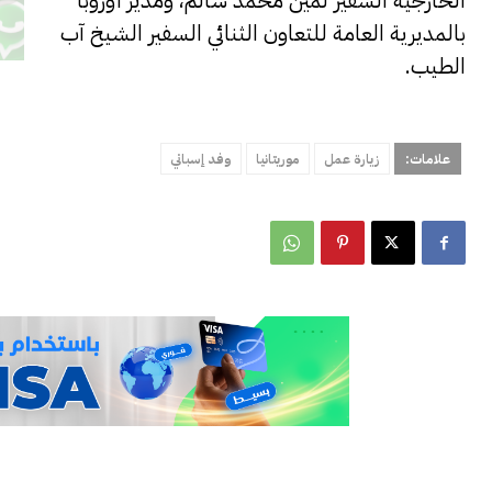
الخارجية السفير لمين محمد سالم، ومدير أوروبا
بالمديرية العامة للتعاون الثنائي السفير الشيخ آب
الطيب.
علامات:
زيارة عمل
موريتانيا
وفد إسباني