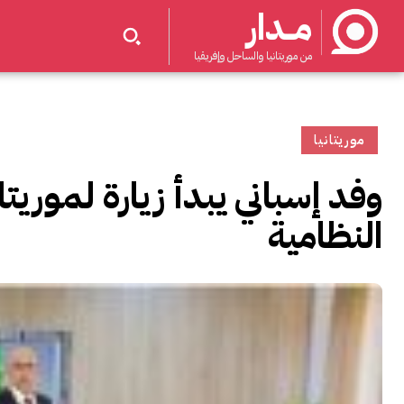
مــدار
من موريتانيا والساحل وإفريقيا
موريتانيا
وفد إسباني يبدأ زيارة لموري
النظامية