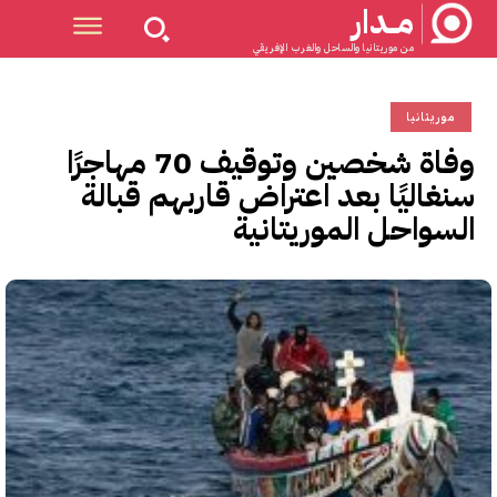
مــدار
من موريتانيا والساحل والغرب الإفريقي
موريتانيا
وفاة شخصين وتوقيف 70 مهاجرًا
سنغاليًا بعد اعتراض قاربهم قبالة
السواحل الموريتانية