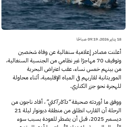
18 يناير 2026، 09:19 صباحًا
أعلنت مصادر إعلامية سنغالية عن وفاة شخصين
وتوقيف 70 مهاجرًا غير نظامي من الجنسية السنغالية،
من بينهم خمس نساء، عقب اعتراض البحرية
الموريتانية لقاربهم في المياه الإقليمية، أثناء محاولة
للهجرة نحو جزر الكناري.
ووفق ما أوردته صحيفة
“
داكار آكتي
”
، أفاد ناجون من
الرحلة أن القارب انطلق من منطقة ديونوار ليلة 21
ديسمبر 2025، قبل أن يضطر للعودة بسبب سوء