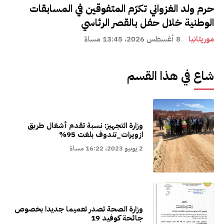
حرم ولد الغزواني تكرّم المتفوقين في المسابقات
الوطنية خلال حفل بالقصر الرئاسي
موريتانيا
8 أغسطس 2026، 13:45 مساءً
شاع في هذا القسم
وزارة التجهيز: نسبة تقدم أشغال طريق
ازويرات_تندوف بلغت 95%
2 يونيو 2023، 16:22 مساءً
وزارة الصحة تصدر تعميما جديدا بخصوص
جائحة كوفيد 19