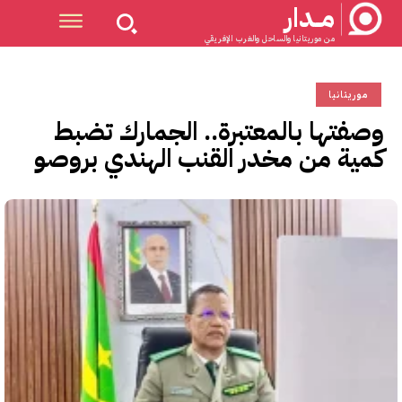
مــدار
من موريتانيا والساحل والغرب الإفريقي
موريتانيا
وصفتها بالمعتبرة.. الجمارك تضبط
كمية من مخدر القنب الهندي بروصو