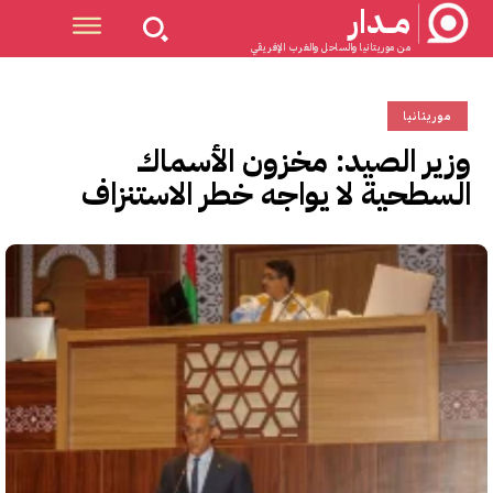
مــدار
من موريتانيا والساحل والغرب الإفريقي
موريتانيا
وزير الصيد: مخزون الأسماك
السطحية لا يواجه خطر الاستنزاف